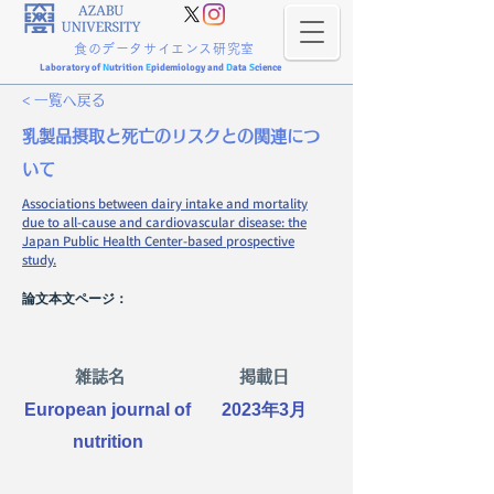
食のデータサイエンス研究室
Laboratory of
N
utrition
E
pidemiology and
D
ata
S
cience
< 一覧へ戻る
乳製品摂取と死亡のリスクとの関連につ
いて
Associations between dairy intake and mortality
due to all-cause and cardiovascular disease: the
Japan Public Health Center-based prospective
study.
論文本文ページ：
雑誌名
掲載日
European journal of
2023年3月
nutrition