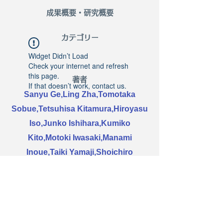
​成果概要・研究概要
​カテゴリー
Widget Didn’t Load
Check your internet and refresh
this page.
著者
If that doesn’t work, contact us.
Sanyu Ge,Ling Zha,Tomotaka
Sobue,Tetsuhisa Kitamura,Hiroyasu
Iso,Junko Ishihara,Kumiko
Kito,Motoki Iwasaki,Manami
Inoue,Taiki Yamaji,Shoichiro
Tsugane,Norie Sawada