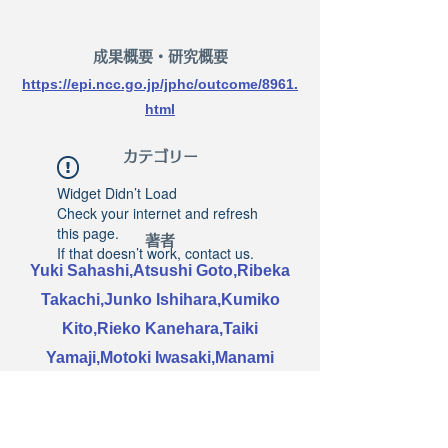
​成果概要・研究概要
https://epi.ncc.go.jp/jphc/outcome/8961.
html
​カテゴリー
Widget Didn’t Load
Check your internet and refresh
this page.
著者
If that doesn’t work, contact us.
Yuki Sahashi,Atsushi Goto,Ribeka
Takachi,Junko Ishihara,Kumiko
Kito,Rieko Kanehara,Taiki
Yamaji,Motoki Iwasaki,Manami
Inoue,Tsugane Shoichiro,Norie
Sawada