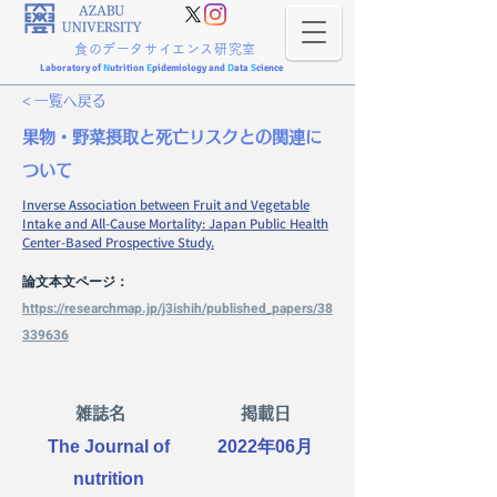
食のデータサイエンス研究室
Laboratory of
N
utrition
E
pidemiology and
D
ata
S
cience
< 一覧へ戻る
果物・野菜摂取と死亡リスクとの関連に
ついて
Inverse Association between Fruit and Vegetable
Intake and All-Cause Mortality: Japan Public Health
Center-Based Prospective Study.
論文本文ページ：
https://researchmap.jp/j3ishih/published_papers/38
339636
雑誌名
掲載日
The Journal of
2022年06月
nutrition