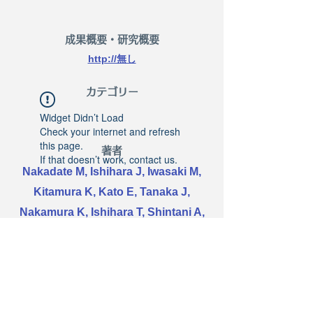
​成果概要・研究概要
http://無し
​カテゴリー
Widget Didn’t Load
Check your internet and refresh
this page.
著者
If that doesn’t work, contact us.
Nakadate M, Ishihara J, Iwasaki M,
Kitamura K, Kato E, Tanaka J,
Nakamura K, Ishihara T, Shintani A,
Takachi R