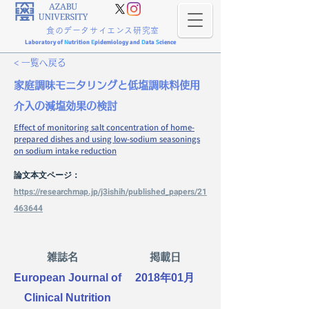
食のデータサイエンス研究室
Laboratory of
N
utrition
E
pidemiology and
D
ata
S
cience
< 一覧へ戻る
家庭調味モニタリングと低塩調味料使用
介入の減塩効果の検討
Effect of monitoring salt concentration of home-
prepared dishes and using low-sodium seasonings
on sodium intake reduction
論文本文ページ：
https://researchmap.jp/j3ishih/published_papers/21
463644
雑誌名
掲載日
European Journal of
2018年01月
Clinical Nutrition