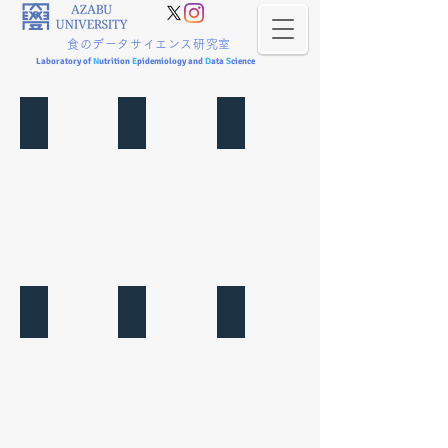
食のデータサイエンス研究室
Laboratory of
N
utrition
E
pidemiology and
D
ata
S
cience
Add a Title
Add a Title
Add a Title
Add a Title
Add a Title
Add a Title